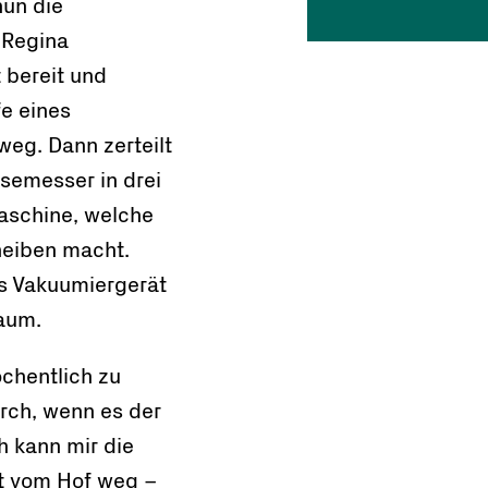
nun die
 Regina
 bereit und
fe eines
weg. Dann zerteilt
semesser in drei
maschine, welche
heiben macht.
s Vakuumiergerät
raum.
chentlich zu
rch, wenn es der
h kann mir die
it vom Hof weg –