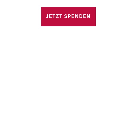
n
JETZT SPENDEN
 Stellen
e Fragen
d