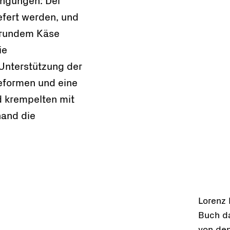
ingungen: Der
efert werden, und
i rundem Käse
ie
Unterstützung der
seformen und eine
d krempelten mit
hand die
Lorenz 
Buch da