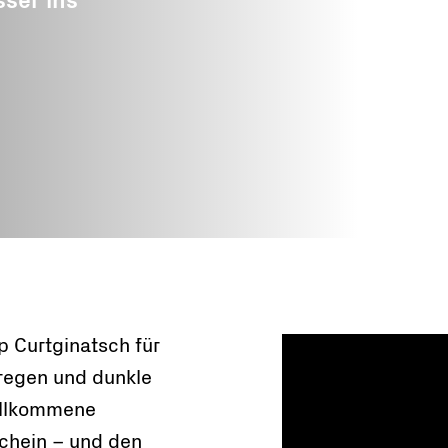
ser ins
Nothilfe
ze
ren
p Curtginatsch für
lregen und dunkle
willkommene
chein – und den