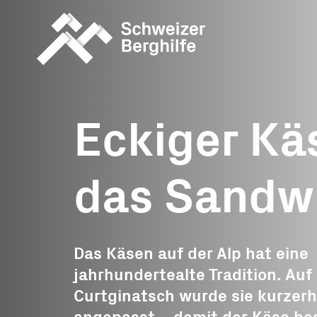
Was wir tun
Was Sie tu
können
Eckiger Kä
Geschichten
Allgemeine S
Berghilfe unterwegs
das Sandw
Ereignisspen
Monatsprojek
Projektspend
Das Käsen auf der Alp hat eine
jahrhundertealte Tradition. Auf
Trauerspende
Curtginatsch wurde sie kurzer
Erbschaft, Le