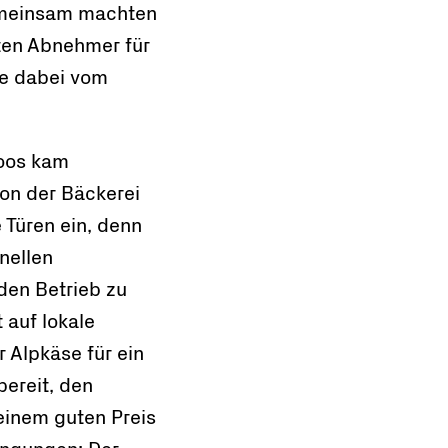
emeinsam machten
sten Abnehmer für
ie dabei vom
Joos kam
von der Bäckerei
e Türen ein, denn
nellen
 den Betrieb zu
 auf lokale
r Alpkäse für ein
bereit, den
 einem guten Preis