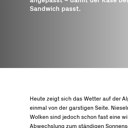
angepasst – damit der Käse bes
und Fonds
Sandwich passt.
Freiwillige
Arbeitseinsät
Bergwärts Tou
Berggenuss
Rezepte
Heute zeigt sich das Wetter auf der Al
einmal von der garstigen Seite. Niese
Wolken sind jedoch schon fast eine 
Abwechslung zum ständigen Sonnens