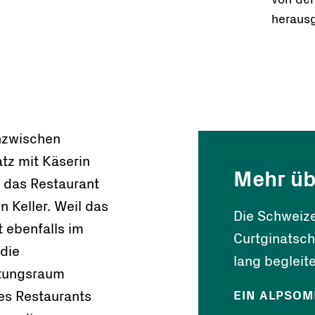
von de
heraus
inzwischen
tz mit Käserin
Mehr üb
st das Restaurant
n Keller. Weil das
Die Schweize
 ebenfalls im
Curtginatsc
 die
lang begleite
itungsraum
es Restaurants
EIN ALPSO