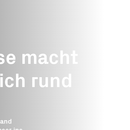
Medie
Offene
n
Gesuche
Über uns
Häufig
se macht
Gesuch einreichen
Organisation
pende
Landwirtschaft
Stiftungsrat
ich rund
de
Tourismus
Expertinnen un
te
Experten
Gewerbe
e
Geschäftsstelle
Wald und Holz
Partner
Energie
hand
gat
Publikationen
Bildung