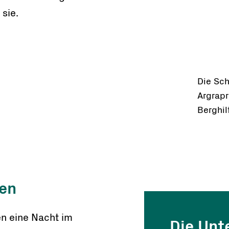
 sie.
Die Sch
Argrap
Berghil
hen
n eine Nacht im
Die Unt