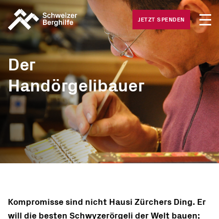
Medie
Was wir tun
JETZT SPENDEN
Offene
Was Sie tun können
Häufig
Der
Gesuche
Handörgelibauer
Über uns
Kompromisse sind nicht Hausi Zürchers Ding. Er
will die besten Schwyzerörgeli der Welt bauen;