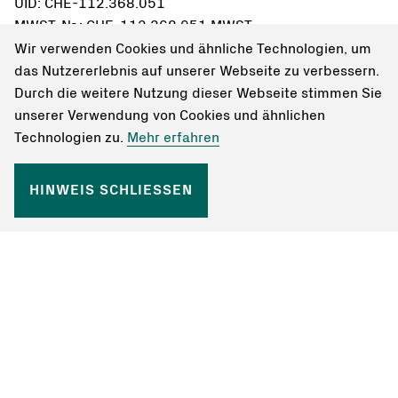
UID: CHE-112.368.051
MWST-Nr.: CHE-112.368.051 MWST
Wir verwenden Cookies und ähnliche Technologien, um
Einzahlungsschein bestellen
das Nutzererlebnis auf unserer Webseite zu verbessern.
Durch die weitere Nutzung dieser Webseite stimmen Sie
unserer Verwendung von Cookies und ähnlichen
Technologien zu.
Mehr erfahren
HINWEIS SCHLIESSEN
Bleiben Sie informiert
© Schweizer Berghilfe 2026
Kontakt
Datenschutzerklärung
Impressum