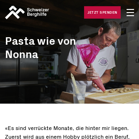
Medie
Was wir tun
JETZT SPENDEN
Offene
Was Sie tun können
Häufig
Pasta wie von
Gesuche
Nonna
Über uns
«Es sind verrückte Monate, die hinter mir liegen.
Zuerst wird aus einem Hobby plötzlich ein Beruf,