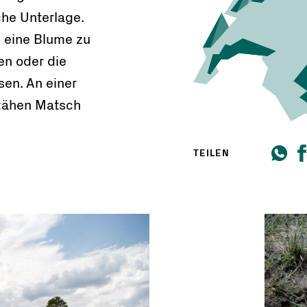
che Unterlage.
m eine Blume zu
en oder die
sen. An einer
m zähen Matsch
TEILEN