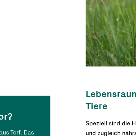
Lebensraum
Tiere
or?
Speziell sind die
aus Torf. Das
und zugleich nährs