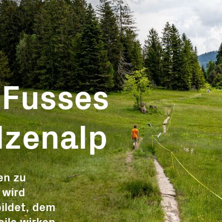
Medie
Offene
n
Gesuche
Über uns
Häufig
 Fusses
Gesuch einreichen
Organisation
pende
Landwirtschaft
Stiftungsrat
lzenalp
de
Tourismus
Expertinnen un
te
Experten
Gewerbe
e
Geschäftsstelle
en zu
Wald und Holz
 wird
Partner
Energie
bildet, dem
gat
Publikationen
Bildung