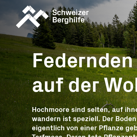
Was wir tun
Was Sie tu
können
Federnden
Geschichten
Allgemeine S
Berghilfe unterwegs
auf der Wo
Ereignisspen
Monatsprojek
Projektspend
Hochmoore sind selten, auf ihn
wandern ist speziell. Der Boden
Trauerspende
eigentlich von einer Pflanze ge
Erbschaft, Le