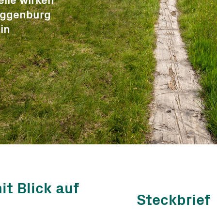
eile wirken
Toggenburg
Nothilfe
in
ze
ren
 Blick auf
Steckbrief