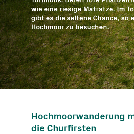
Torfmoos. Deren tote Pflanzent
und Fonds
wie eine riesige Matratze. Im 
Freiwillige
gibt es die seltene Chance, so e
Arbeitseinsät
Hochmoor zu besuchen.
Bergwärts Tou
Berggenuss
Rezepte
Hochmoorwanderung mit
die Churfirsten