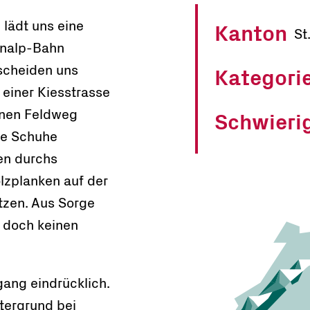
 lädt uns eine
Kanton
St
zenalp-Bahn
scheiden uns
Kategori
 einer Kiesstrasse
einen Feldweg
Schwieri
ie Schuhe
ten durchs
lzplanken auf der
tzen. Aus Sorge
n doch keinen
gang eindrücklich.
tergrund bei