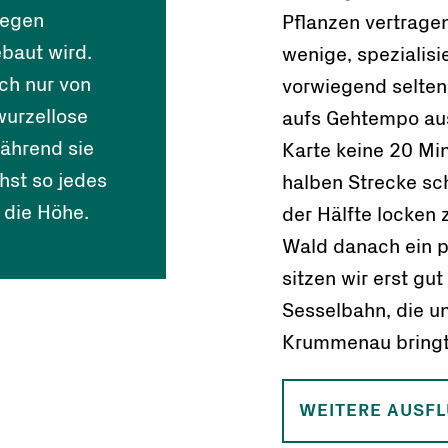
wegen
Pflanzen vertragen 
baut wird.
wenige, spezialis
ch nur von
vorwiegend seltene
wurzellose
aufs Gehtempo au
während sie
Karte keine 20 Min
hst so jedes
halben Strecke sch
 die Höhe.
der Hälfte locken 
Wald danach ein p
sitzen wir erst gu
Sesselbahn, die u
Krummenau bringt
WEITERE AUSFL