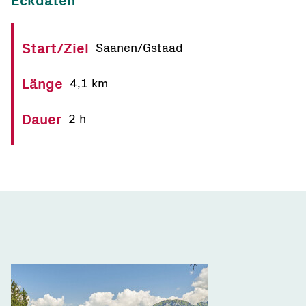
Eckdaten
Start/Ziel
Saanen/Gstaad
Länge
4,1 km
Dauer
2 h