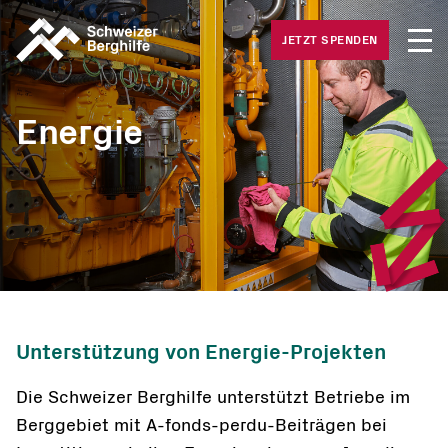
Medie
Was wir tun
JETZT SPENDEN
Offene
Was Sie tun können
Häufig
Energie
Gesuche
Über uns
Unterstützung von Energie-Projekten
Die Schweizer Berghilfe unterstützt Betriebe im
Berggebiet mit A-fonds-perdu-Beiträgen bei