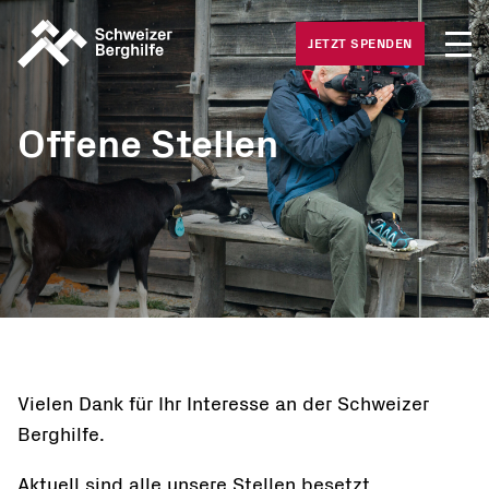
Medie
Was wir tun
JETZT SPENDEN
Offene
Was Sie tun können
Häufig
Offene Stellen
Gesuche
Über uns
Vielen Dank für Ihr Interesse an der Schweizer
Berghilfe.
Aktuell sind alle unsere Stellen besetzt.