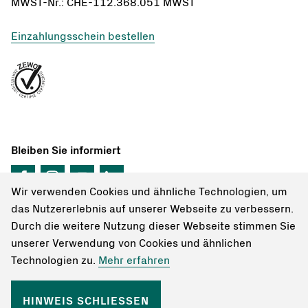
MWST-Nr.: CHE-112.368.051 MWST
Einzahlungsschein bestellen
Bleiben Sie informiert
Wir verwenden Cookies und ähnliche Technologien, um
das Nutzererlebnis auf unserer Webseite zu verbessern.
Durch die weitere Nutzung dieser Webseite stimmen Sie
unserer Verwendung von Cookies und ähnlichen
© Schweizer Berghilfe 2026
Technologien zu.
Mehr erfahren
Kontakt
Datenschutzerklärung
Impressum
Berghilfe Magazin bestellen
Sammelkässeli der
HINWEIS SCHLIESSEN