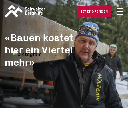
Medie
Was wir tun
JETZT SPENDEN
Offene
Was Sie tun können
Häufig
«Bauen kostet
Gesuche
hier ein Viertel
Über uns
mehr»