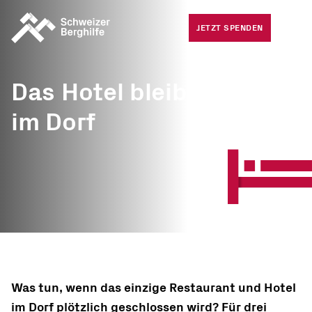
Medie
Was wir tun
JETZT SPENDEN
Offene
Was Sie tun können
Häufig
Das Hotel bleibt
Gesuche
im Dorf
Über uns
Was tun, wenn das einzige Restaurant und Hotel
im Dorf plötzlich geschlossen wird? Für drei