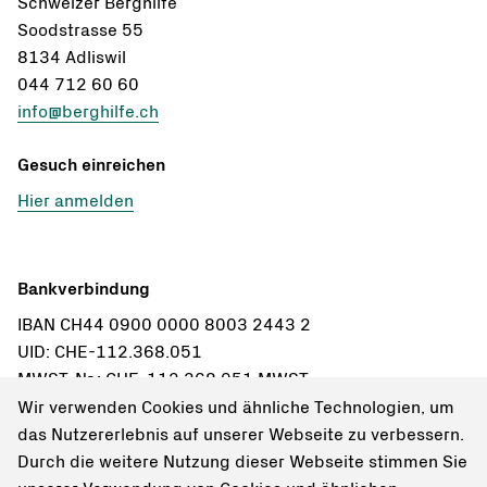
Schweizer Berghilfe
Soodstrasse 55
8134 Adliswil
044 712 60 60
info@berghilfe.ch
Gesuch einreichen
Hier anmelden
Bankverbindung
IBAN CH44 0900 0000 8003 2443 2
UID: CHE-112.368.051
MWST-Nr.: CHE-112.368.051 MWST
Wir verwenden Cookies und ähnliche Technologien, um
Einzahlungsschein bestellen
das Nutzererlebnis auf unserer Webseite zu verbessern.
Durch die weitere Nutzung dieser Webseite stimmen Sie