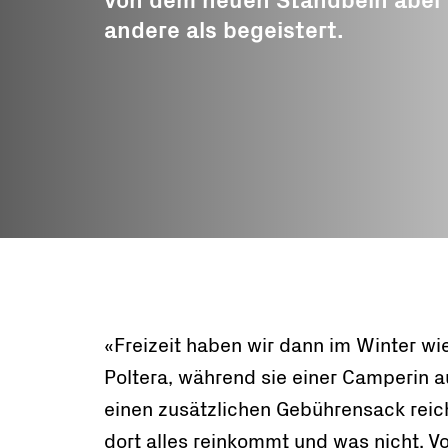
von dem neuen Standbein aber 
und Fonds
andere als begeistert.
Freiwillige
Arbeitseinsät
Bergwärts Tou
Berggenuss
Rezepte
«Freizeit haben wir dann im Winter wie
Poltera, während sie einer Camperin 
einen zusätzlichen Gebührensack reich
dort alles reinkommt und was nicht. V