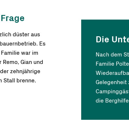
n Frage
lich düster aus
Die Unt
gbauernbetrieb. Es
 Familie war im
Nach dem Sta
er Remo, Gian und
Familie Polt
 der zehnjährige
Wiederaufbau
 Stall brenne.
Gelegenheit 
Campinggäste
die Berghilfe 