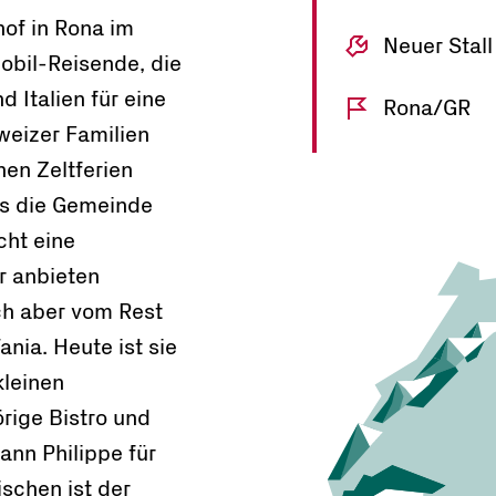
hof in Rona im
Neuer Stal
obil-Reisende, die
Italien für eine
Rona/GR
weizer Familien
en Zeltferien
ass die Gemeinde
cht eine
r anbieten
ch aber vom Rest
ania. Heute ist sie
kleinen
ige Bistro und
nn Philippe für
ischen ist der