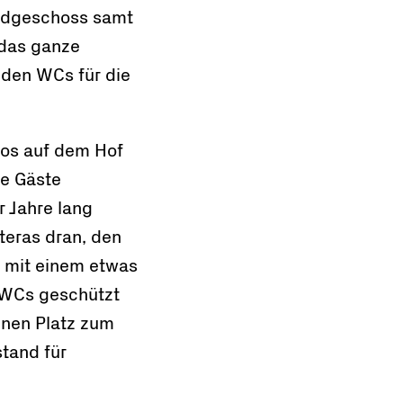
 Erdgeschoss samt
 das ganze
 den WCs für die
aos auf dem Hof
ne Gäste
r Jahre lang
teras dran, den
h mit einem etwas
WCs geschützt
enen Platz zum
tand für