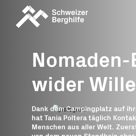
Was wir tun
Was Sie tu
können
Nomaden-B
Geschichten
Allgemeine S
Berghilfe unterwegs
wider Will
Ereignisspen
Monatsprojek
Projektspend
Dank dem Campingplatz auf ih
hat Tania Poltera täglich Konta
Trauerspende
Menschen aus aller Welt. Zuers
Erbschaft, Le