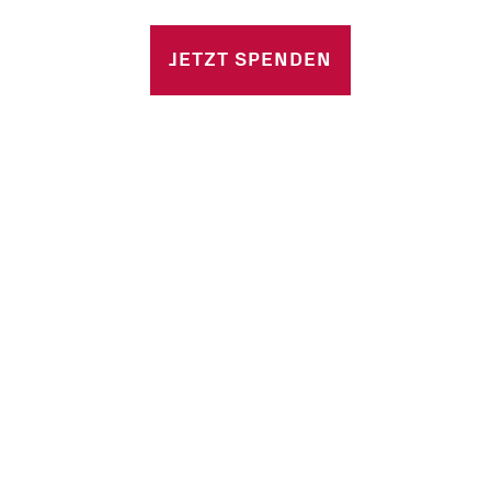
n
JETZT SPENDEN
 Stellen
e Fragen
d