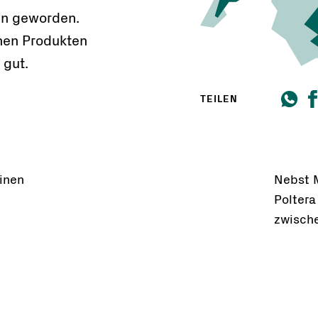
in geworden.
nen Produkten
 gut.
TEILEN
einen
Nebst M
Polter
zwisch