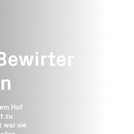
Medie
Offene
n
Gesuche
Über uns
Häufig
ewirter
Gesuch einreichen
Organisation
pende
Landwirtschaft
Stiftungsrat
en
de
Tourismus
Expertinnen un
te
Experten
Gewerbe
e
Geschäftsstelle
rem Hof
Wald und Holz
kt zu
Partner
Energie
t war sie
gat
Publikationen
Bildung