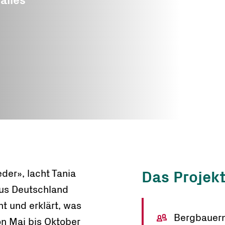
alles
Nothilfe
ze
ren
der», lacht Tania
Das Projekt
aus Deutschland
t und erklärt, was
Bergbauern
on Mai bis Oktober