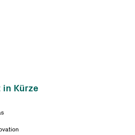
 in Kürze
as
ovation