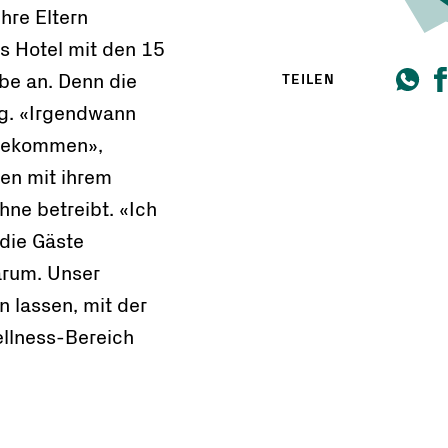
ihre Eltern
s Hotel mit den 15
be an. Denn die
TEILEN
g. «Irgendwann
 gekommen»,
men mit ihrem
ne betreibt. «Ich
 die Gäste
arum. Unser
 lassen, mit der
ellness-Bereich