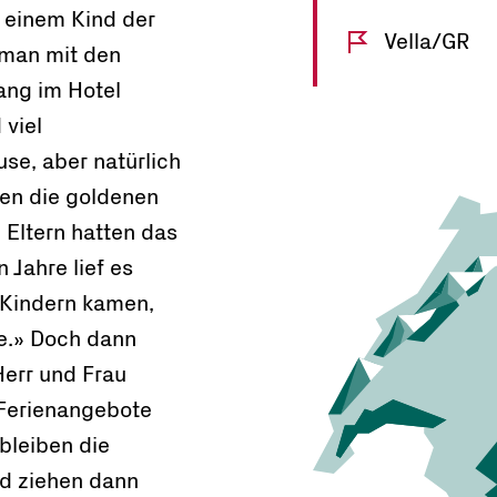
 einem Kind der
Vella/GR
 man mit den
lang im Hotel
 viel
use, aber natürlich
ren die goldenen
e Eltern hatten das
 Jahre lief es
t Kindern kamen,
e.» Doch dann
Herr und Frau
 Ferienangebote
 bleiben die
nd ziehen dann