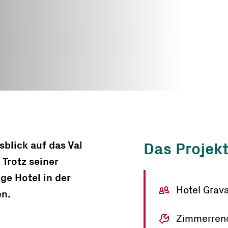
Nothilfe
ze
ren
blick auf das Val
Das Projekt
 Trotz seiner
ige Hotel in der
Hotel Grav
en.
Zimmerren