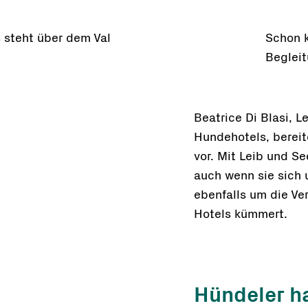
s steht über dem Val
Schon k
Beglei
Beatrice Di Blasi, L
Hundehotels, berei
vor. Mit Leib und See
auch wenn sie sich
ebenfalls um die V
Hotels kümmert.
Hündeler ha