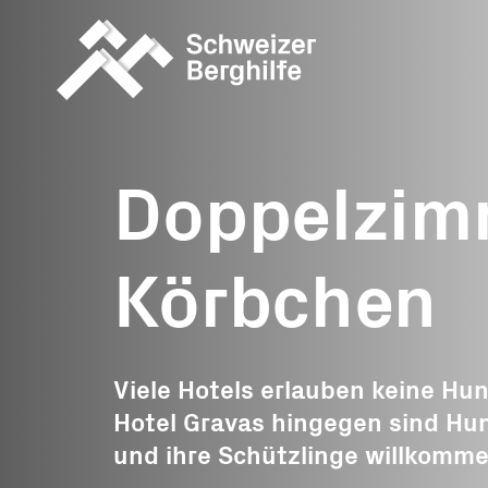
Was wir tun
Was Sie tu
können
Doppelzim
Geschichten
Allgemeine S
Berghilfe unterwegs
Körbchen
Ereignisspen
Monatsprojek
Projektspend
Viele Hotels erlauben keine Hu
Hotel Gravas hingegen sind Hu
Trauerspende
und ihre Schützlinge willkomme
Erbschaft, Le