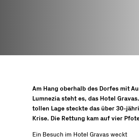
und Fonds
Freiwillige
Arbeitseinsät
Bergwärts Tou
Berggenuss
Rezepte
Am Hang oberhalb des Dorfes mit Aus
Lumnezia steht es, das Hotel Gravas.
tollen Lage steckte das über 30-jähr
Krise. Die Rettung kam auf vier Pfot
Ein Besuch im Hotel Gravas weckt