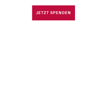
n
JETZT SPENDEN
 Stellen
e Fragen
d