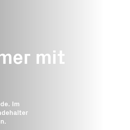
Medie
Offene
n
Gesuche
Über uns
Häufig
mer mit
Gesuch einreichen
Organisation
pende
Landwirtschaft
Stiftungsrat
de
Tourismus
Expertinnen un
te
Experten
Gewerbe
e
Geschäftsstelle
nde. Im
Wald und Holz
ndehalter
Partner
Energie
n.
gat
Publikationen
Bildung