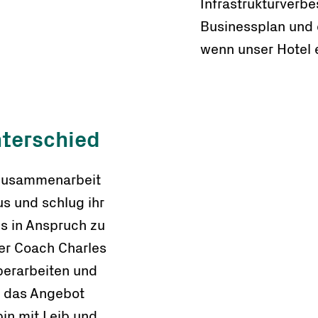
Infrastrukturverb
Businessplan und 
wenn unser Hotel e
nterschied
r Zusammenarbeit
s und schlug ihr
s in Anspruch zu
der Coach Charles
überarbeiten und
f das Angebot
bin mit Leib und