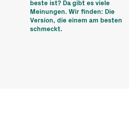
beste ist? Da gibt es viele
und Fonds
Meinungen. Wir finden: Die
Freiwillige
Version, die einem am besten
Arbeitseinsät
schmeckt.
Bergwärts Tou
Berggenuss
Rezepte