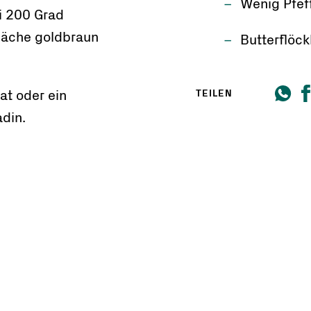
Wenig Pfef
ei 200 Grad
fläche goldbraun
Butterflöck
TEILEN
at oder ein
din.