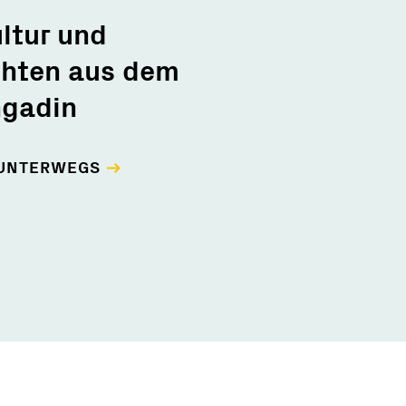
ltur und
chten aus dem
ngadin
 UNTERWEGS