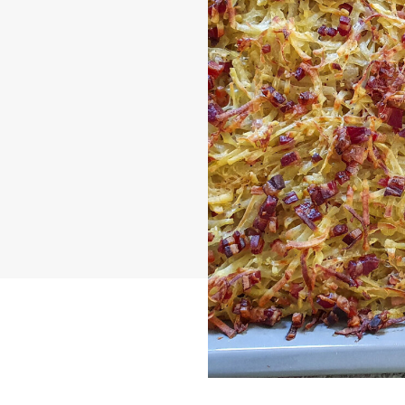
Nothilfe
ze
ren