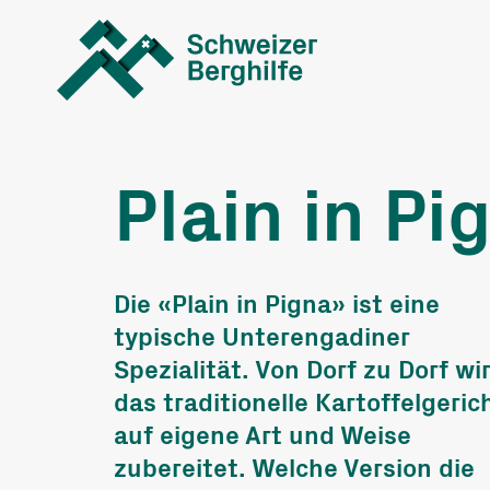
Was wir tun
Was Sie tu
können
Plain in Pi
Geschichten
Allgemeine S
Berghilfe unterwegs
Ereignisspen
Die «Plain in Pigna» ist eine
Monatsprojek
typische Unterengadiner
Spezialität. Von Dorf zu Dorf wi
Projektspend
das traditionelle Kartoffelgeric
Trauerspende
auf eigene Art und Weise
zubereitet. Welche Version die
Erbschaft, Le