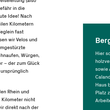
eiseleitung (also
efähr in die
gute Idee! Nach
eilen Kilometern
glein fast
Ber
sen wir Velos und
umgestürzte
Hier s
chnaufen, Würgen,
holzve
er – der zum Glück
sowie 
e ursprünglich
Caland
Haus 
den Rhein und
Platz 
 Kilometer nicht
Arbeit
wir direkt nach der