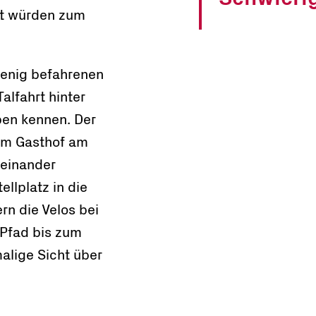
ft würden zum
wenig befahrenen
alfahrt hinter
ben kennen. Der
vom Gasthof am
feinander
ellplatz in die
rn die Velos bei
 Pfad bis zum
malige Sicht über