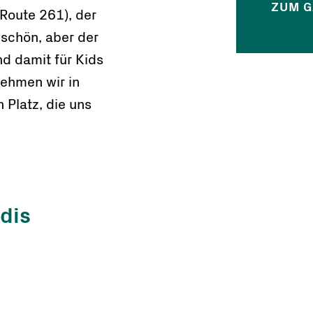
ZUM 
Route 261), der
r schön, aber der
nd damit für Kids
nehmen wir in
 Platz, die uns
dis