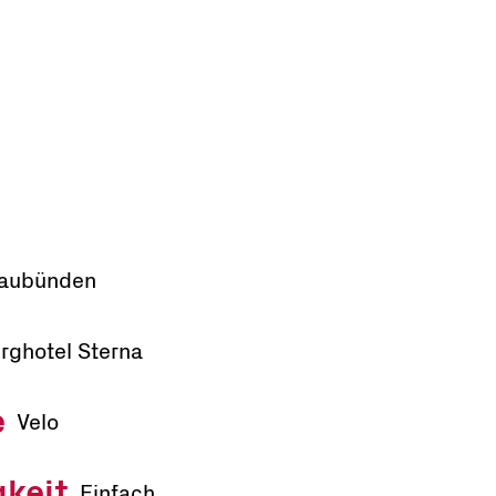
aubünden
rghotel Sterna
e
Velo
gkeit
Einfach