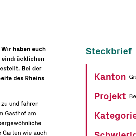
: Wir haben euch
Steckbrief
, eindrücklichen
tellt. Bei der
Kanton
Gr
Seite des Rheins
Projekt
Be
 zu und fahren
om Gasthof am
Kategori
ussergewöhnliche
e Garten wie auch
Schwieri