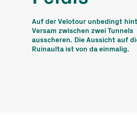
und Fonds
Freiwillige
Auf der Velotour unbedingt hin
Arbeitseinsät
Versam zwischen zwei Tunnels
ausscheren. Die Aussicht auf di
Bergwärts Tou
Ruinaulta ist von da einmalig.
Berggenuss
Rezepte